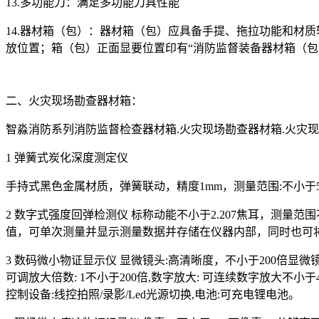
13.多功能刀：满足多功能刀具性能
14.器材箱（包）：器材箱（包）应具备手提、拖拉功能和材
放位置；箱（包）正面显要位置印有“消防监督装备器材箱（包
二、火灾现场勘查器材箱：
智淼消防系列消防监督检查器材箱.火灾现场勘查器材箱.火灾现
1 弹簧式炭化深度测定仪
手持式黑色金属材质，弹簧联动，精度1mm，测量范围:不小于
2 数字式强度回弹检测仪 标称动能不小于2.207焦耳，测量范
值，可单次测量并显示测量数据并存储在仪器内部，同时也可将连
3 数码微小物证显示仪 显微镜头:高清晰度，不小于200倍显微镜头 1/
可调放大倍数: 1不小于200倍,数字放大: 可连续数字放大不小于4倍,液晶显示器
控制设备:线控拍照/录影/Led光源切换,电池:可充电锂电池。