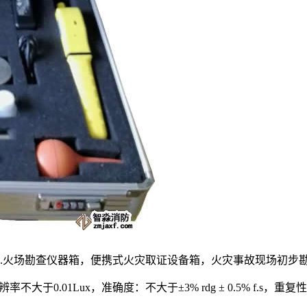
箱.火场勘查仪器箱，便携式火灾取证设备箱，火灾事故现场初步
大于0.01Lux，准确度：不大于±3% rdg ± 0.5% f.s，重复