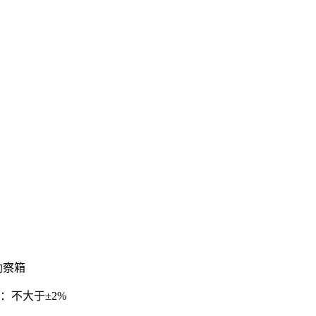
勘察箱
性：不大于±2%