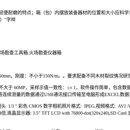
质轻便耐磨的特点；箱（包）内摆放装备器材的位置和大小应科
）"字样
场勘查工具箱.火场勘查仪器箱
50mm，刚度：不小于150N/m。。要求配备不同木材裂纹情况
围不大于 60MP，采样示值一致性：≤± 1，软件操作简单，包
续测量的数据通过USB通讯接口传输至电脑形成EXCEL数据
3 " 彩色 CMOS 数字相机照片格式: JPEG,视频格式: AVI 
: 3.5" TFT LCD with 76800-dot(320x240),SD 