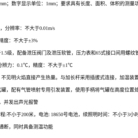
.5mm；数字显示单位：1mm；要求具有长度、面积、体积的测
，分辨率：不大于0.01m/s
精度：不大于±3%
大于1.5级，配备泄压阀门及泄压软管，压力表和65式接口间用螺纹
分辨力：0.1℃，精度：不大于±1℃
，不见明火焰直接产生热量。与加长杆采用插拔式连接，加温装
气罐，配有气管喷射专用引发装置，使用手柄将气罐在高度位置处引
度，并发出声光报警
 射程:不小于200米，电池: 18650号电池，续照明时间：不小于3小
管通断，同时具备测温功能