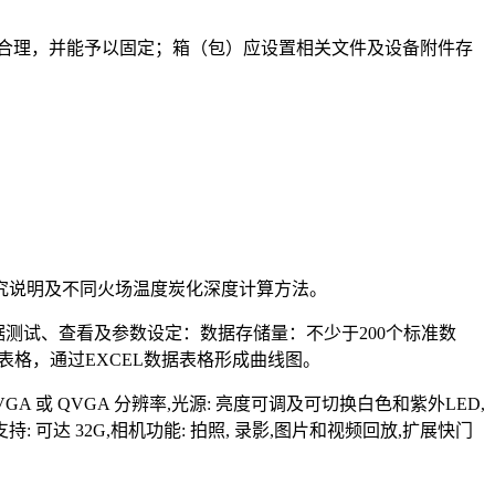
学合理，并能予以固定；箱（包）应设置相关文件及设备附件存
研究说明及不同火场温度炭化深度计算方法。
含数据测试、查看及参数设定：数据存储量：不少于200个标准数
表格，通过EXCEL数据表格形成曲线图。
:VGA 或 QVGA 分辨率,光源: 亮度可调及可切换白色和紫外LED,
Card 支持: 可达 32G,相机功能: 拍照, 录影,图片和视频回放,扩展快门