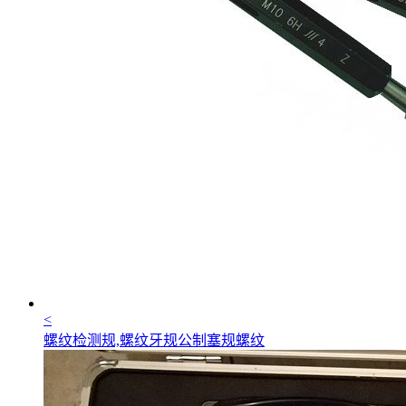
<
螺纹检测规,螺纹牙规公制塞规螺纹