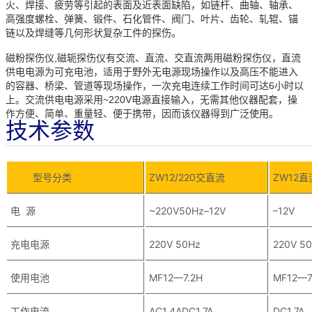
火、焊接、疲劳等引起的表面及近表面缺陷，如链杆、曲轴、轴承、
高强度螺栓、弹簧、锻件、石化管件、阀门、叶片、齿轮、轧辊、锚
链以及焊缝等几何形状复杂工件的探伤。
磁粉探伤仪,磁轭探伤仪有交流、直流、交直流两用磁粉探伤仪，直流
供电电源为可充电池，适用于野外无电源现场操作以及高压不能进入
的容器、桥梁、管道等现场操作，一次充电连续工作时间可达6小时以
上。交流供电电源采用~220V电源直接输入，无需其他仪器配套，操
作方便、简单、重量轻、便于携带，因而该仪器得到广泛使用。
技术参数
型号分类
ZW12/220交直流
ZW12直
电 源
~220V50Hz–12V
–12V
充电电源
220V 50Hz
220V 5
使用电池
MF12—7.2H
MF12—7
工作电流
AC1.4ADC1.7A
DC1.7A