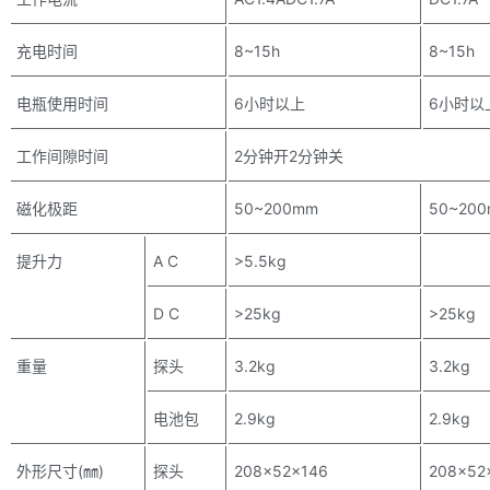
充电时间
8~15h
8~15h
电瓶使用时间
6小时以上
6小时以
工作间隙时间
2分钟开2分钟关
磁化极距
50~200mm
50~20
提升力
A C
>5.5kg
D C
>25kg
>25kg
重量
探头
3.2kg
3.2kg
电池包
2.9kg
2.9kg
外形尺寸(㎜)
探头
208×52×146
208×52