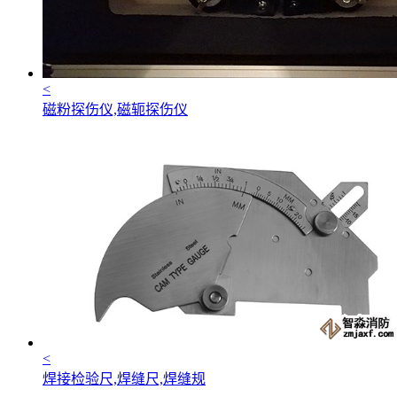
<
磁粉探伤仪,磁轭探伤仪
<
焊接检验尺,焊缝尺,焊缝规