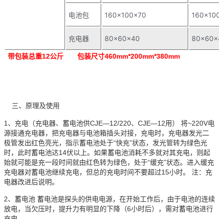
电池包
160×100×70
160×10
充电器
80×60×40
80×60×
带包装总重12公斤 包装尺寸
460mm*200mm*380mm
三、原理及使用
1、充电（充电器、蓄电池供CJE—12/220、CJE—12用） 将~220V电
源接通充电器，把充电器与电池箱插头对接，充电时，充电器发光二
极管发出红色亮光，指示蓄电池处于“快充”状态，发光管转为绿色光
时，此时蓄电池达14伏以上。如果蓄电池消耗不多就对其充电，则起
始就可能是充一段时间就由红色转为绿色，处于“缓充”状态。进入缓充
充电器对蓄电池继续充电，但总的充电时间不要超过15小时。 注：充
电器改进后说明。
2、蓄电池 蓄电池是探头的供电电源，在开始工作后，由于电池的连续
放电，当欠压时，提升力有明显的下降（6小时后），需对蓄电池进行
充电。