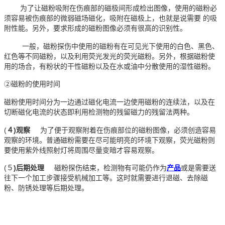
为了让磁粉吸附在伤痕部的磁极间形成检出图像，使用的磁粉必
须容易被伤痕部的微弱磁场磁化，吸附在磁极上，也就是说需要 的吸
附性能。另外，要求形成的磁粉图像必须有很高的识别性。
一般，磁粉探伤中使用的磁粉有在可见光下使用的白色、黑色、
红色等不同磁粉，以及利用荧光发光的荧光磁粉。另外，根据磁粉使
用的场合，有粉状的干性磁粉以及在水或油中分散使用的湿性磁粉。
②磁粉的使用时间
磁粉使用时间分为一边通过磁化电流一边使用磁粉的连续法，以及在
切断磁化电流的状态即利用检测物的残留磁力的残留法两种。
(
４)观察
为了便于观察附着在伤痕部位的磁粉图像，必须创造容易
观察的环境。普通磁粉需要在尽可能明亮的环境下观察，荧光磁粉则
要使用紫外线照射灯将周围尽量变暗才容易观察。
(５
)后期处理
磁粉探伤结束，检测物有可能仍作为
产品
或是需要送
往下一个加工步骤接受机械加工等。这时就需要进行退磁、去除磁
粉、防锈处理等后期处理。