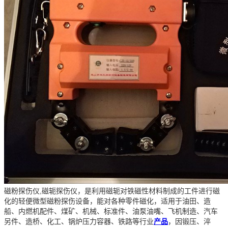
磁粉探伤仪,磁轭探伤仪，是利用磁轭对铁磁性材料制成的工件进行磁
化的轻便微型磁粉探伤设备，能对各种零件磁化，适用于油田、造
船、内燃机配件、煤矿、机械、标准件、油泵油嘴、飞机制造、汽车
另件、造桥、化工、锅炉压力容器、铁路等行业
产品
，因锻压、淬