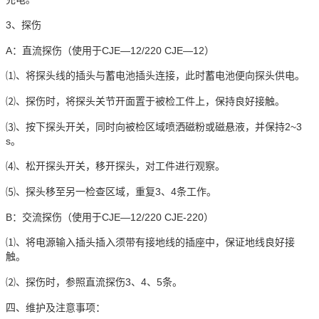
3、探伤
A：直流探伤（使用于CJE—12/220 CJE—12）
⑴、将探头线的插头与蓄电池插头连接，此时蓄电池便向探头供电。
⑵、探伤时，将探头关节开面置于被检工件上，保持良好接触。
⑶、按下探头开关，同时向被检区域喷洒磁粉或磁悬液，并保持2~3
s。
⑷、松开探头开关，移开探头，对工件进行观察。
⑸、探头移至另一检查区域，重复3、4条工作。
B：交流探伤（使用于CJE—12/220 CJE-220）
⑴、将电源输入插头插入须带有接地线的插座中，保证地线良好接
触。
⑵、探伤时，参照直流探伤3、4、5条。
四、维护及注意事项：