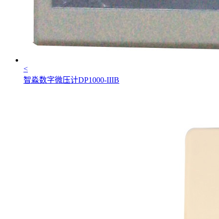
<
智淼数字微压计DP1000-IIIB