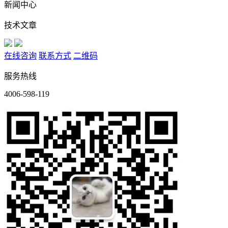
新闻中心
技术文章
在线咨询
联系方式
二维码
服务热线
4006-598-119