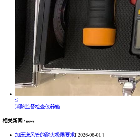
<
消防监督检查仪器箱
相关新闻
/ news
加压送风管的耐火极限要求
[ 2026-08-01 ]