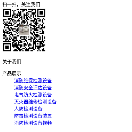
扫一扫，关注我们
关于我们
产品展示
消防维保检测设备
消防安全评估设备
电气防火检测设备
灭火器维修检测设备
人防检测设备
防雷检测设备装置
消防检测设备视频