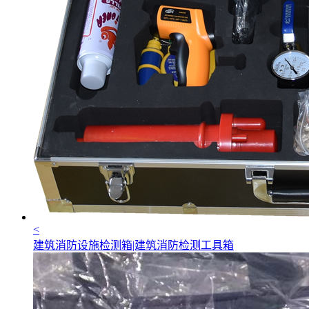
<
建筑消防设施检测箱|建筑消防检测工具箱