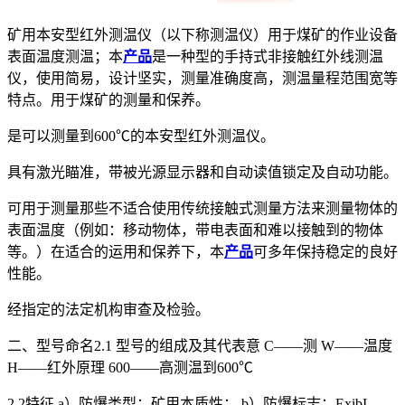
矿用本安型红外测温仪（以下称测温仪）用于煤矿的作业设备
表面温度测温；本
产品
是一种型的手持式非接触红外线测温
仪，使用简易，设计坚实，测量准确度高，测温量程范围宽等
特点。用于煤矿的测量和保养。
是可以测量到600℃的本安型红外测温仪。
具有激光瞄准，带被光源显示器和自动读值锁定及自动功能。
可用于测量那些不适合使用传统接触式测量方法来测量物体的
表面温度（例如：移动物体，带电表面和难以接触到的物体
等。）在适合的运用和保养下，本
产品
可多年保持稳定的良好
性能。
经指定的法定机构审查及检验。
二、型号命名2.1 型号的组成及其代表意 C——测 W——温度
H——红外原理 600——高测温到600℃
2.2特征 a）防爆类型：矿用本质性； b）防爆标志：ExibI