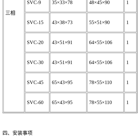
SVC-9
35×33×78
48×45×90
1
三相
SVC-15
43×38×73
55×51×90
1
SVC-20
43×51×91
64×55×106
1
SVC-30
43×51×91
64×55×106
1
SVC-45
65×43×95
78×55×110
1
SVC-60
65×43×95
78×55×110
1
四、安装事项