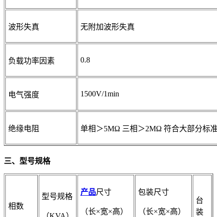
波形失真
无附加波形失真
0.8
负载功率因素
1500V/1min
电气强度
绝缘电阻
单相＞5MΩ 三相＞2MΩ 符合大部分标
三、型号规格
产品
尺寸
包装尺寸
型号规格
台
相数
（长×宽×高）
（长×宽×高）
装
（KVA）