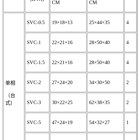
CM
CM
SVC-0.5
19×18×13
25×44×35
4
SVC-1
22×21×16
28×50×40
4
SVC-1.5
22×21×16
28×50×40
4
SVC-2
27×24×20
34×30×50
2
单相
（
台
SVC-3
30×22×25
62×38×35
2
式）
SVC-5
47×24×19
54×32×27
1