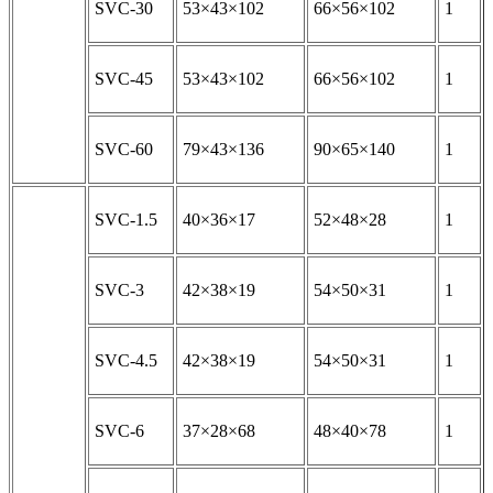
SVC-30
53×43×102
66×56×102
1
SVC-45
53×43×102
66×56×102
1
SVC-60
79×43×136
90×65×140
1
SVC-1.5
40×36×17
52×48×28
1
SVC-3
42×38×19
54×50×31
1
SVC-4.5
42×38×19
54×50×31
1
SVC-6
37×28×68
48×40×78
1