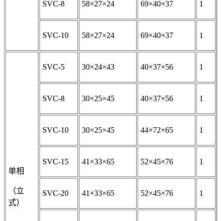
SVC-8
58×27×24
69×40×37
1
SVC-10
58×27×24
69×40×37
1
SVC-5
30×24×43
40×37×56
1
SVC-8
30×25×45
40×37×56
1
SVC-10
30×25×45
44×72×65
1
SVC-15
41×33×65
52×45×76
1
单相
（
立
SVC-20
41×33×65
52×45×76
1
式）