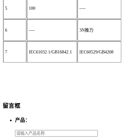
5
100
----
6
----
3N推力
7
IEC61032.1/GB16842.1
IEC60529/GB4208
留言框
产品：