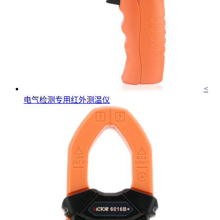
<
电气检测专用红外测温仪