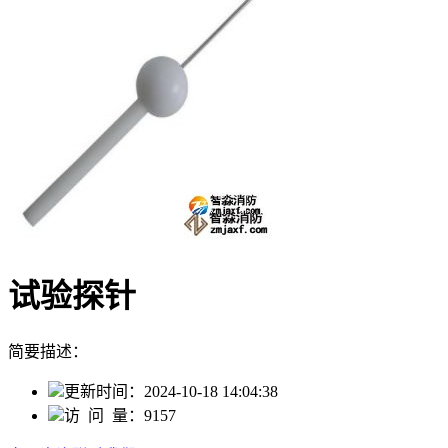
试验探针
简要描述：
更新时间：
2024-10-18 14:04:38
访 问 量：
9157