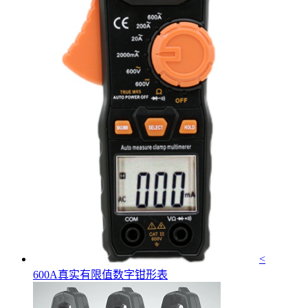
<
600A真实有限值数字钳形表