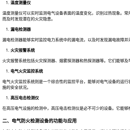
温度测量仪
温度测量仪可以实时监测电气设备表面的温度变化，识别过热现象。常
而及时发现潜在的火灾隐患。
漏电检测器
漏电检测器能够实时监控电力系统中的漏电流，以及时发现漏电故障并
火灾报警系统
火灾报警系统包括火灾探测器、烟雾探测器和热探测器等。它们能够及
电气火灾监控系统
电气火灾监控系统则是一个综合性的监控平台，能够对电气设备的运行
施的安全状况。
高压电击检测仪
在高压电气设施的检测中，高压电击检测仪是必不可少的设备。它能够
二、电气防火检测设备的功能与应用