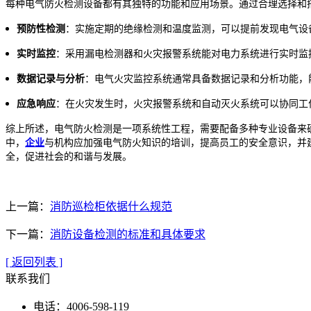
每种电气防火检测设备都有其独特的功能和应用场景。通过合理选择和
预防性检测
：实施定期的绝缘检测和温度监测，可以提前发现电气设
实时监控
：采用漏电检测器和火灾报警系统能对电力系统进行实时监
数据记录与分析
：电气火灾监控系统通常具备数据记录和分析功能，
应急响应
：在火灾发生时，火灾报警系统和自动灭火系统可以协同工
综上所述，电气防火检测是一项系统性工程，需要配备多种专业设备来
中，
企业
与机构应加强电气防火知识的培训，提高员工的安全意识，并
全，促进社会的和谐与发展。
上一篇：
消防巡检柜依据什么规范
下一篇：
消防设备检测的标准和具体要求
[ 返回列表 ]
联系我们
电话：4006-598-119