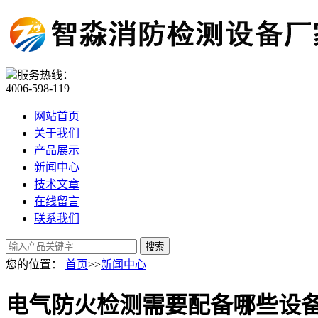
服务热线：
4006-598-119
网站首页
关于我们
产品展示
新闻中心
技术文章
在线留言
联系我们
您的位置：
首页
>>
新闻中心
电气防火检测需要配备哪些设