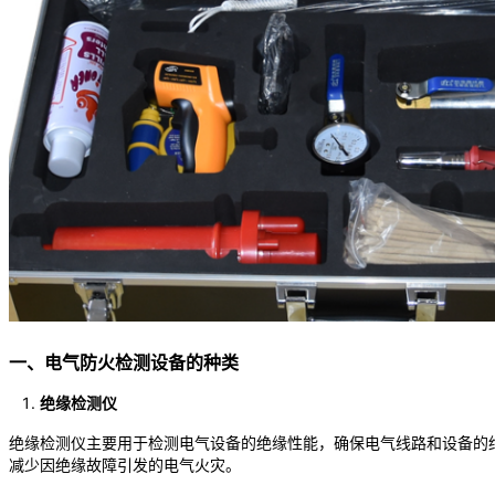
一、电气防火检测设备的种类
绝缘检测仪
绝缘检测仪主要用于检测电气设备的绝缘性能，确保电气线路和设备的
减少因绝缘故障引发的电气火灾。