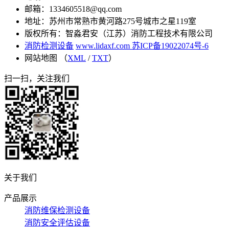
邮箱：1334605518@qq.com
地址：苏州市常熟市黄河路275号城市之星119室
版权所有：智淼君安（江苏）消防工程技术有限公司
消防检测设备
www.lidaxf.com
苏ICP备19022074号-6
网站地图 （
XML
/
TXT
）
扫一扫，关注我们
关于我们
产品展示
消防维保检测设备
消防安全评估设备