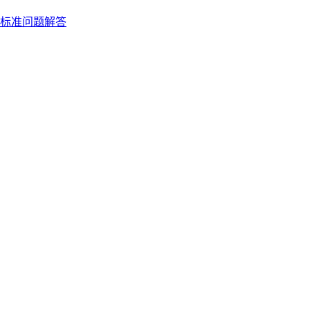
统》标准问题解答