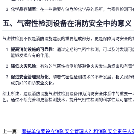
化学品存储室
：在一些需要存储危险化学品的场所，气密性检测可
五、气密性检测设备在消防安全中的意义
气密性检测不仅是消防设施建设的重要组成部分，更是保障消防安全的
提高消防设施的可靠性
：通过定期的气密性检测，可以及时发现可
能够发挥应有的作用。
降低火灾风险
：有效的气密性检测能够避免火灾发生后烟雾和有毒
促进安全管理规范化
：随着气密性检测技术的不断发展，相关规范
成良好的消防安全文化。
综上所述，建设消防设施气密性检测设备作为消防安全体系中的重要一
色。通过不断完善和更新检测技术，提升气密性检测的科学性及可靠性
上一篇：
哪些单位要设立消防安全管理人？和消防安全责任人