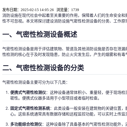
发布日期：2025-02-15 14:05:26 浏览量：1739
消防设施在现代社会中起着至关重要的作用，保障着人们的生命安全和
性不可忽视。本文将探讨建设消防设施气密性检测设备的分类、工作原
一、气密性检测设备概述
气密性检测设备是用于评估建筑物、管道及其他消防设施是否存在泄漏
性检测的核心在于及时发现隐患，防止火灾发生后，产生的烟雾和有毒
二、气密性检测设备的分类
气密性检测设备主要可分为以下几类：
便携式气密性检测仪
：这种设备通常体积小、重量轻，便于现场检
密性。便携式仪器多适用于小型项目或者临时检查。
固定式气密性检测系统
：此类设备一般安装在建筑物的关键位置，
心。这些系统通常具有数据存储和远程监控功能，可以实时上传监
多功能综合检测仪
：这种设备除了具备基本的气密性检测功能外，