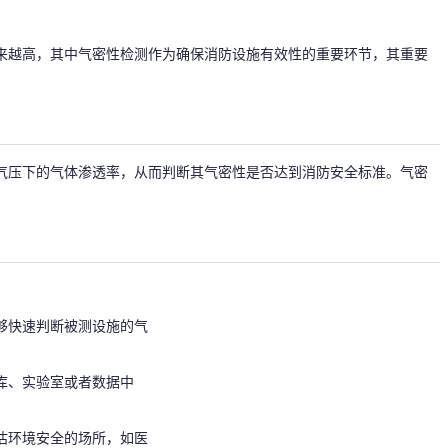
来越高，其中气密性检测作为确保消防设施有效性的重要环节，其重要
气压下的气体渗透率，从而判断其气密性是否达到消防安全标准。气密
够快速判断被测设施的气
库、实验室或者数据中
估环境安全的场所，如医